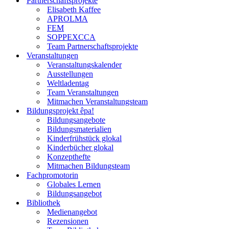
Partnerschaftsprojekte
Elisabeth Kaffee
APROLMA
FEM
SOPPEXCCA
Team Partnerschaftsprojekte
Veranstaltungen
Veranstaltungskalender
Ausstellungen
Weltladentag
Team Veranstaltungen
Mitmachen Veranstaltungsteam
Bildungsprojekt êpa!
Bildungsangebote
Bildungsmaterialien
Kinderfrühstück glokal
Kinderbücher glokal
Konzepthefte
Mitmachen Bildungsteam
Fachpromotorin
Globales Lernen
Bildungsangebot
Bibliothek
Medienangebot
Rezensionen