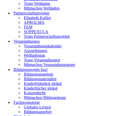
Team Weltladen
Mitmachen Weltladen
Partnerschaftsprojekte
Elisabeth Kaffee
APROLMA
FEM
SOPPEXCCA
Team Partnerschaftsprojekte
Veranstaltungen
Veranstaltungskalender
Ausstellungen
Weltladentag
Team Veranstaltungen
Mitmachen Veranstaltungsteam
Bildungsprojekt êpa!
Bildungsangebote
Bildungsmaterialien
Kinderfrühstück glokal
Kinderbücher glokal
Konzepthefte
Mitmachen Bildungsteam
Fachpromotorin
Globales Lernen
Bildungsangebot